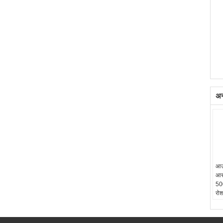
अन्
आउ
आरज
50
रोश
प्र
आईप
बी