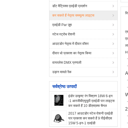
डॉट मैट्रिक्स एलईडी प्रदर्शन
वि
कर सकते हैं नेतृत्व सममूल्य लाइट्स
एलईडी Par ज़ूम
ए
स्टेज स्ट्रोब रोशनी
एल
आउटडोर नेतृत्व में दीवार वॉशर
ला
H
दीवार धो प्रकाश का नेतृत्व किया
ㆍ
वायरलेस DMX प्रणाली
ㆍ
उड़ान मामले रैक
A
ㆍ
सर्वश्रेष्ठ उत्पादों
ㆍ
W
इंडोर उत्कृष्ट रंग मिश्रण 18W 6-इन
-1 आरजीबीएयूयूवी एलईडी पार लाइट्स
ㆍ
कर सकते हैं 10 डीएमएक्स चैनल
2
2017 आउटडोर स्टेज रोशनी एलईडी
ㆍ
पार प्रकाश कर सकते हैं 9 पीईसीएस
ㆍ
15W 5-इन-1 एलईडी