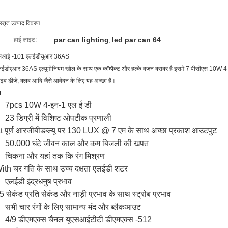
स्तृत उत्पाद विवरण
par can lighting
led par can 64
हाई लाइट:
,
सआई -101 एलईडीयूआर 36AS
ईडीएआर 36AS एल्यूमीनियम खोल के साथ एक कॉम्पैक्ट और हल्के वजन बराबर है इसमें 7 पीसीएस 10W 4-इ
इव डीजे, क्लब आदि जैसे आवेदन के लिए यह अच्छा है।
L
 7pcs 10W 4-इन-1 एल ई डी
 23 डिग्री में विशिष्ट ओपटीक प्रणाली
t पूर्ण आरजीबीडब्ल्यू पर 130 LUX @ 7 एम के साथ अच्छा प्रकाश आउटपुट
 50.000 घंटे जीवन काल और कम बिजली की खपत
 चिकना और यहां तक ​​कि रंग मिश्रण
ith चर गति के साथ उच्च दक्षता एलईडी शटर
 एलईडी इंद्रधनुष प्रभाव
5 सेकंड प्रति सेकंड और नाड़ी प्रभाव के साथ स्ट्रोब प्रभाव
 सभी चार रंगों के लिए सामान्य मंद और ब्लैकआउट
 4/9 डीएमएक्स चैनल यूएसआईटीटी डीएमएक्स -512