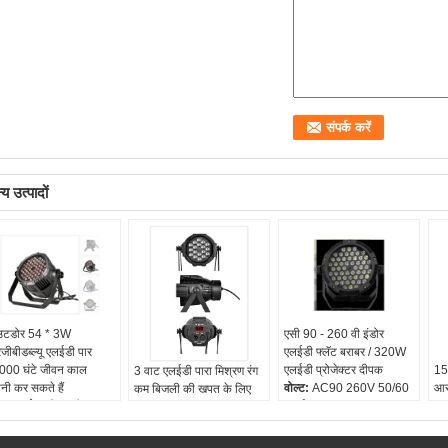
य उत्पादों
टडोर 54 * 3W
एसी 90 - 260 वी इंडोर
ीबीडब्ल्यू एलईडी पार
एलईडी फ्लॅट बराबर / 320W
000 घंटे जीवन काल
एलईडी प्रोजेक्टर दीपक
15
3 वाट एलईडी पारा मिश्रण रंग
नी कर सकते हैं
वोल्ट:
AC90 260V 50/60
आर
कम बिजली की खपत के लिए
काश स्रोत:
नेतृत्व में
हर्ट्ज
एलई
रोशनी कर सकते हैं
ी दर्ज़ा:
IP65
नियंत्रण चैनल::
DMX512,
स्ट
म कोण:
25 डिग्री
गुरु-दास और ध्वनि सक्रिय या
सकत