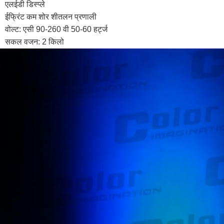
 एलईडी डिस्प्ले
 ईफ्रिंट कम शोर शीतलन प्रणाली
 वोल्ट: एसी 90-260 वी 50-60 हर्ट्ज
 सकल वजन: 2 किलो