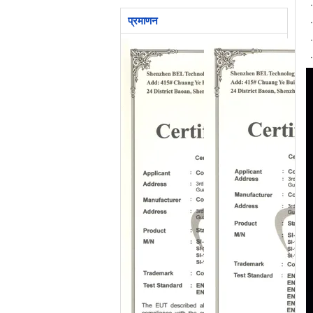
(आरजीबीएएडब्ल्यू)
ㆍ
प्रमाणन
ㆍ
ㆍ
ㆍ